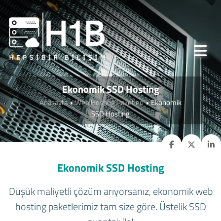
Ekonomik SSD Hosting
Anasayfa
Web Hosting Paketleri
Ekonomik
SSD Hosting
Ekonomik SSD Hosting
Düşük maliyetli çözüm arıyorsanız, ekonomik web
hosting paketlerimiz tam size göre. Üstelik SSD